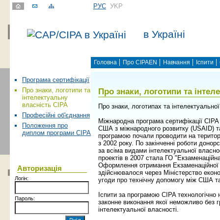
РУС
УKР
в Україні
Головна
Про CIPAEN
Навчання
Іспити
Програма сертифікації
Про знаки, логотипи та інтел
Про знаки, логотипи та
інтелектуальну
власність CIPA
Про знаки, логотипах та інтелектуально
Професійні об'єднання
Міжнародна програма сертифікації CIPA 
Положення про
США з міжнародного розвитку (USAID) та
диплом програми CIPA
програмою почали проводити на територі
з 2002 року. По закінченні роботи донор
за всіма видами інтелектуальної власно
проектів в 2007 стала ГО "Екзаменаційн
Оформлення отримання Екзаменаційної 
Авторизація
здійснювалося через Міністерство еконо
Логін:
угоди про технічну допомогу між США т
Іспити за програмою CIPA технологічно 
Пароль:
законне виконання якої неможливо без гр
інтелектуальної власності.