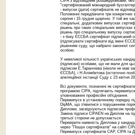
CIPA з відповідним розшифровками, без 
"сертифікований міжнародний бухгалтер 
- випуски (дати) сертифікатів не відпо
Положенні передбачити три конкретних ви
серпня і 15 грудня щорічно. У той же ч
спеціальні, додаткових випусках серти
рішень про таких спеціальних випусках 
рішень про спеціальному випуску сертиф
- з боку ЄССБА сертифікат підписаний 
(підписувати сертифікати від імені ЄСС
рішенням суду, що набрало законної сил
особою.
У невеликої кількості українських канди
(підписані) особами, що не мали для ць
підписом Е.Таранчіева (ніколи не мав з
ЄССБА), і Н.Алімбетова (остаточно поз
апеляційної інстанції Суду c 23 квітня 20
Всі документи, позначені як сертифікат
програмою CIPA, підлягають перевипуск
уповноважені професійні об'єднання.
Перевипуск в установленому порядку п
DipMA, що з'явилися з порушенням поря
Дипломи, засвідчуються підписом профе
Заміна підписи CIPAEN на Диплом на пі
третьої сторони не допускається.
Перевірити наявність Диплома у кандида
через "Пошук сертифікатів" на сайті CI
Перевипуск сертифікатів CAP, CIPA та 