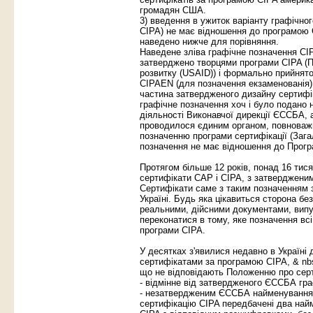
громадян США.
3) введення в ужиток варіанту графічно
CIPA) не має відношення до програмою 
наведено нижче для порівняння.
Наведене зліва графічне позначення CI
затверджено творцями програми CIPA (
розвитку (USAID)) і формально прийнят
CIPAEN (для позначення екзаменованія)
частина затвердженого дизайну сертифі
графічне позначення хоч і було подано 
діяльності Виконавчої дирекції ЄССБА, 
проводилося єдиним органом, повноважн
позначенню програми сертифікації (Заг
позначення не має відношення до Прогр
Протягом більше 12 років, понад 16 тися
сертифікати CAP і CIPA, з затверджени
Сертифікати саме з таким позначенням з
Україні. Будь яка цікавиться сторона б
реальними, дійсними документами, вип
переконатися в тому, яке позначення вс
програми CIPA.
У десятках з'явилися недавно в Україні 
сертифікатами за програмою CIPA, & nb
що не відповідають Положенню про сер
- відмінне від затвердженого ЄССБА гр
- незатвердженим ЄССБА найменування
сертифікацію CIPA передбачені два най