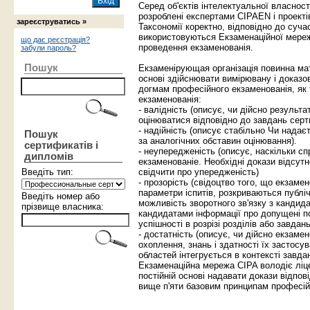
Серед об'єктів інтелектуальної власності
розроблені експертами CIPAEN і проекті
зареєструватись »
Таксономії коректно, відповідно до суч
використовуються Екзаменаційної мереж
що дає реєстрація?
проведення екзаменованія.
забули пароль?
Пошук
Екзаменірующая організація повинна мат
основі здійснювати вимірювану і доказо
догмам професійного екзаменованія, як
екзаменованія:
- валідність
(описує, чи дійсно результа
оцінюватися відповідно до завдань серти
- надійність
(описує стабільно Чи надає
Пошук
за аналогічних обставин оцінювання).
сертификатів і
- неупередженість
(описує, наскільки с
дипломів
екзаменованіе. Необхідні докази відсутно
Введіть тип:
свідчити про упередженість)
- прозорість
(свідоцтво того, що екзамен
параметри іспитів, розкриваються публі
Введіть номер або
можливість зворотного зв'язку з канди
прізвище власника:
кандидатами інформації про допущені п
успішності в розрізі розділів або завдань
- достатність
(описує, чи дійсно екзамен
охоплення, знань і здатності їх застосув
областей інтегрується в контексті завдан
Екзаменаційна мережа CIPA володіє ліце
постійній основі надавати докази відпов
вище п'яти базовим принципам професій