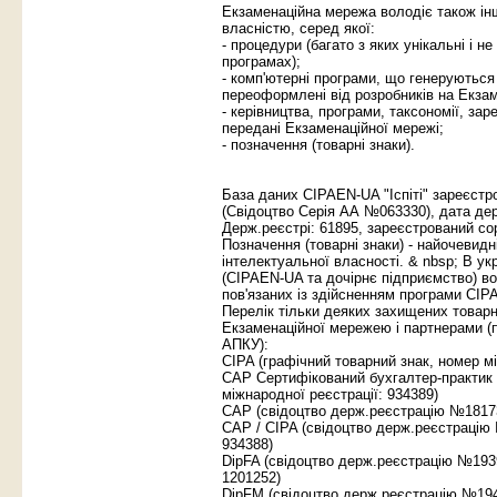
Екзаменаційна мережа володіє також ін
власністю, серед якої:
- процедури (багато з яких унікальні і н
програмах);
- комп'ютерні програми, що генеруються
переоформлені від розробників на Екза
- керівництва, програми, таксономії, зар
передані Екзаменаційної мережі;
- позначення (товарні знаки).
База даних CIPAEN-UA "Iспіті" зареєст
(Свідоцтво Серія АА №063330), дата дер
Держ.реєстрі: 61895, зареєстрований с
Позначення (товарні знаки) - найочевидн
інтелектуальної власності. & nbsp; В у
(CIPAEN-UA та дочірнє підприємство) во
пов'язаних із здійсненням програми CIPA
Перелік тільки деяких захищених товарн
Екзаменаційної мережею і партнерами 
АПКУ):
CIPA (графічний товарний знак, номер м
CAP Сертифікований бухгалтер-практик 
міжнародної реєстрації: 934389)
CAP (свідоцтво держ.реєстрацію №1817
CAP / CIPA (свідоцтво держ.реєстрацію 
934388)
DipFA (свідоцтво держ.реєстрацію №1939
1201252)
DipFM (свідоцтво держ.реєстрацію №194