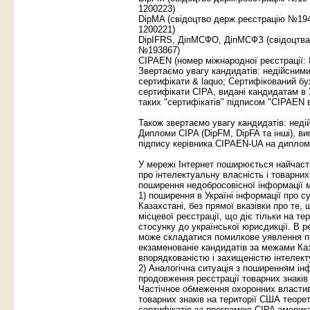
1200223)
DipMA (свідоцтво держ.реєстрацію №194
1200221)
DipIFRS, ДіпМСФО, ДіпМСФЗ (свідоцтв
№193867)
CIPAEN (номер міжнародної реєстрації:
Звертаємо увагу кандидатів: недійсним
сертифікати & laquo; Сертифікований бу
сертифікати CIPA, видані кандидатам в 
таких "сертифікатів" підписом "CIPAEN в
Також звертаємо увагу кандидатів: нед
Дипломи CIPA (DipFM, DipFA та інші), в
підпису керівника CIPAEN-UA на дипло
У мережі Інтернет поширюється найчаст
про інтелектуальну власність і товарни
поширення недобросовісної інформації 
1) поширення в Україні інформації про с
Казахстані, без прямої вказівки про те
місцевої реєстрації, що діє тільки на те
стосунку до української юрисдикції. В р
може складатися помилкове уявлення пр
екзаменованіе кандидатів за межами Каза
впорядкованістю і захищеністю інтелект
2) Аналогічна ситуація з поширенням ін
продовження реєстрації товарних знаків
Чаcтічное обмеження охоронних властив
товарних знаків на території США теоре
сертифікатів за програмою CIPA америк