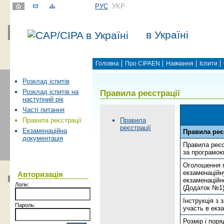
РУС
УKР
в Україні
Головна
Про CIPAEN
Навчання
Іспити
Розклад іспитів
Правила реєстрації
Розклад іспитів на
наступний рік
Часті питання
Правила
Правила реєстрації
реєстрації
Екзаменаційна
Правила реє
документація
Правила реєс
за програмо
Оголошення п
екзаменаційн
Авторизація
екзаменаційн
Логін:
(Додаток №1
Інструкція з 
Пароль:
участь в екз
Розмір і поря