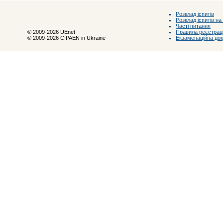
Розклад іспитів
Розклад іспитів на
Часті питання
Правила реєстраці
© 2009-2026 UEnet
Екзаменаційна до
© 2009-2026 CIPAEN in Ukraine