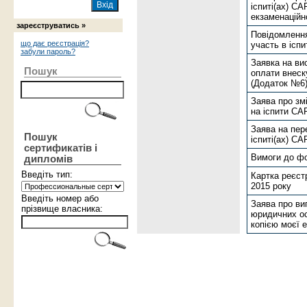
іспиті(ах) СА
екзаменаційн
зареєструватись »
Повідомлення
що дає реєстрація?
участь в ісп
забули пароль?
Заявка на ви
Пошук
оплати внеск
(Додаток №6
Заява про зм
на іспити CA
Заява на пер
Пошук
іспиті(ах) C
сертификатів і
Вимоги до фо
дипломів
Введіть тип:
Картка реєстр
2015 року
Введіть номер або
Заява про ви
прізвище власника:
юридичних ос
копією моєї 