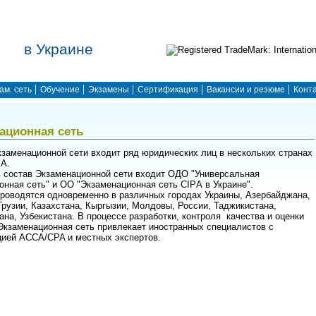
в Украине
ам. сеть
Обучение
Экзамены
Сертификация
Вакансии и резюме
Конт
ационная сеть
кзаменационной сети входит ряд юридических лиц в нескольких странах
А.
в состав Экзаменационной сети входит ОДО "Универсальная
онная сеть" и ОО "Экзаменационная сеть CIPА в Украине".
роводятся одновременно в различных городах Украины, Азербайджана,
Грузии, Казахстана, Кыргызии, Молдовы, России, Таджикистана,
ана, Узбекистана. В процессе разработки, контроля качества и оценки
Экзаменационная сеть привлекает иностранных специалистов с
ией ACCA/CPA и местных экспертов.