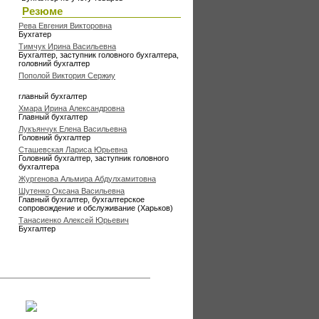
Резюме
Рева Евгения Викторовна
Бухгатер
Тимчук Ирина Васильевна
Бухгалтер, заступник головного бухгалтера,
головний бухгалтер
Пополой Виктория Сержиу
главный бухгалтер
Хмара Ирина Александровна
Главный бухгалтер
Лукъянчук Елена Васильевна
Головний бухгалтер
Сташевская Лариса Юрьевна
Головний бухгалтер, заступник головного
бухгалтера
Жургенова Альмира Абдулхамитовна
Шутенко Оксана Васильевна
Главный бухгалтер, бухгалтерское
сопровождение и обслуживание (Харьков)
Танасиенко Алексей Юрьевич
Бухгалтер