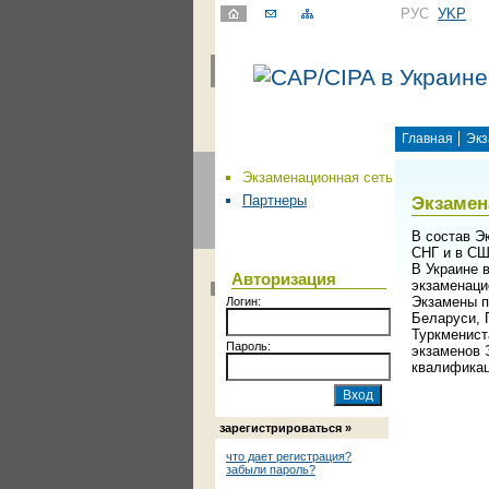
РУС
УKР
Главная
Экз
Экзаменационная сеть
Экзамен
Партнеры
В состав Э
СНГ и в СШ
В Украине 
Авторизация
экзаменаци
Экзамены п
Логин:
Беларуси, 
Туркменист
Пароль:
экзаменов 
квалификац
зарегистрироваться »
что дает регистрация?
забыли пароль?