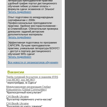
литература преподаватели-практики
удобный график портал дистанционного
обучения гибкие условия оплаты =
формула сдачи экзаменов от Элькон!
Читать подробнее»
Опыт подготовки по международным
сертификатам с 2006г.
Профессиональные преподаватели-
практики. Удобное месторасположение -
м.Олимпийская. Обязательная проверка
домашних заданий,авторские
дополнительные материалы
Читать подробнее»
Эффективная подготовка по программе
CAP/CIPA. Лучшие преподаватели-
практики, уникальная литература БОНУС!
– доступ к порталу дистанционного
обучения! 90% сдачи!
Читать подробнее»
Все новости от организаторов обучения»
Вакансии
Треба головний бухгалтер зі знанням IFRS
(укр.МСФЗ, рос.МСФО)
"зернотрейдер, м.Одеса"
Международная организация Глобал
Комьюнитиз (Global Communities)
"Краткосрочный консультант"
CHI Biosilk Ukraine
"Бухгалтер первичного учета-кассир"
CHI Biosilk Ukraine
"Бухгалтер по учету товаров"