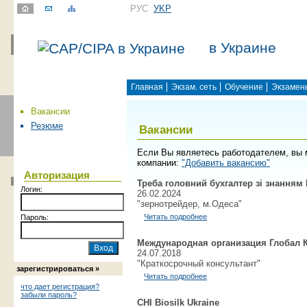
РУС
УKР
в Украине
Главная
Экзам. сеть
Обучение
Экзамен
Вакансии
Резюме
Вакансии
Если Вы являетесь работодателем, вы 
компании:
"Добавить вакансию"
Авторизация
Треба головний бухгалтер зі знанням
Логин:
26.02.2024
"зернотрейдер, м.Одеса"
Читать подробнее
Пароль:
Международная организация Глобал К
24.07.2018
"Краткосрочный консультант"
зарегистрироваться »
Читать подробнее
что дает регистрация?
забыли пароль?
CHI Biosilk Ukraine