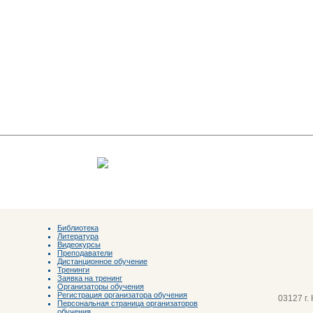
Библиотека
Литература
Видеокурсы
Преподаватели
Дистанционное обучение
Тренинги
Заявка на тренинг
Организаторы обучения
Регистрация организатора обучения
03127 г.
Персональная страница организаторов
обучения