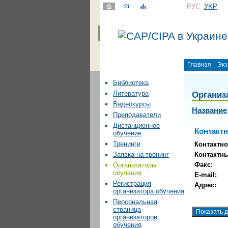
РУС
УKР
Главная
Экз
Библиотека
Организ
Литература
Видеокурсы
Название
Преподаватели
Дистанционное
Контакт
обучение
Тренинги
Контактно
Контактн
Заявка на тренинг
Факс:
Организаторы
обучения
E-mail:
Регистрация
Адрес:
организатора обучения
Персональная
страница
организаторов
обучения