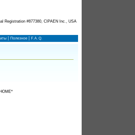
акты
Полезное
F. A. Q.
HOME*