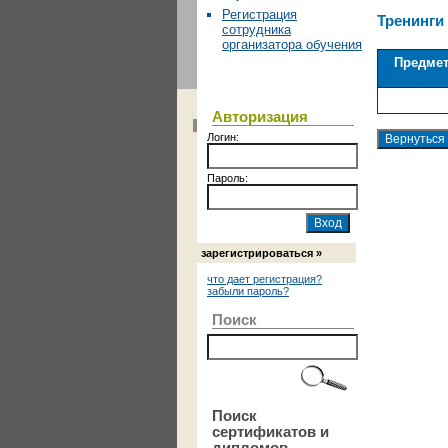
Регистрация
Тренинги
сотрудника
организатора обучения
Предме
Авторизация
Логин:
Пароль:
зарегистрироваться »
что дает регистрация?
забыли пароль?
Поиск
Поиск
сертификатов и