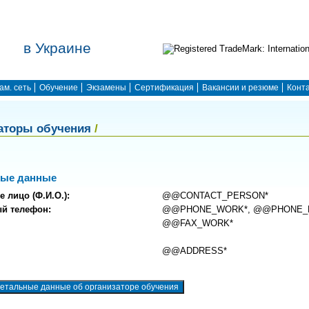
в Украине
ам. сеть
Обучение
Экзамены
Сертификация
Вакансии и резюме
Конт
аторы обучения
/
ные данные
е лицо (Ф.И.О.):
@@CONTACT_PERSON*
ый телефон:
@@PHONE_WORK*, @@PHONE_
@@FAX_WORK*
@@ADDRESS*