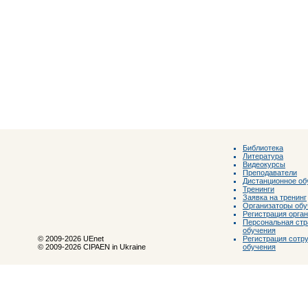
Библиотека
Литература
Видеокурсы
Преподаватели
Дистанционное об
Тренинги
Заявка на тренинг
Организаторы обу
Регистрация орга
Персональная стр
обучения
Регистрация сотр
© 2009-2026 UEnet
обучения
© 2009-2026 CIPAEN in Ukraine