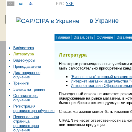
РУС
УKР
в Украине
Главная
Экзам. сеть
Обучение
Экзамен
Библиотека
Литература
Литература
Видеокурсы
Некоторые рекомендованные учебники и
Преподаватели
быть самостоятельно приобретены кан
Дистанционное
“Бизнес книга” книжный магазин 
обучение
Интернет магазин издательства “
Тренинги
Интернет-магазин Образовательн
Заявка на тренинг
Приведенный список не является реком
Организаторы
обнаруженные на рынке магазины, в ко
обучения
было приобрести рекомендуемую литера
Регистрация
организатора обучения
Список магазинов может быть изменен 
Персональная
CIPAEN не несет ответственности за но
страница
поставщиками продукции.
организаторов
обучения