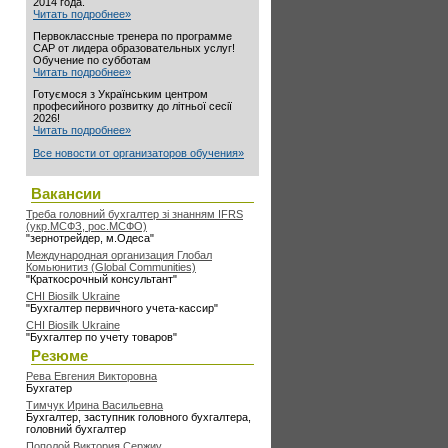
2014 года.
Читать подробнее»
Первоклассные тренера по программе
САР от лидера образовательных услуг!
Обучение по субботам
Читать подробнее»
Готуємося з Українським центром
професийного розвитку до літньої сесії
2026!
Читать подробнее»
Все новости от организаторов обучения»
Вакансии
Треба головний бухгалтер зі знанням IFRS
(укр.МСФЗ, рос.МСФО)
"зернотрейдер, м.Одеса"
Международная организация Глобал
Комьюнитиз (Global Communities)
"Краткосрочный консультант"
CHI Biosilk Ukraine
"Бухгалтер первичного учета-кассир"
CHI Biosilk Ukraine
"Бухгалтер по учету товаров"
Резюме
Рева Евгения Викторовна
Бухгатер
Тимчук Ирина Васильевна
Бухгалтер, заступник головного бухгалтера,
головний бухгалтер
Пополой Виктория Сержиу