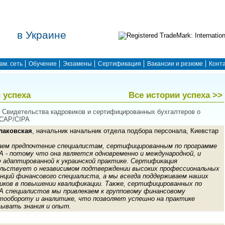
в Украине
ам. сеть
Обучение
Экзамены
Сертификация
Вакансии и резюме
Конт
 успеха
Все истории успеха >>
 | Свидетельства кадровиков и сертифицированных бухгалтеров о
 CAP/CIPA
лаковская
, начальник начальник отдела подбора персонала, Киевстар
ем предпочтение специалистам, сертифицированным по программе
A - потому что она является одновременно и международной, и
е адаптированной к украинской практикe. Сертификация
льствует о независимом подтверждении высоких профессиональных
нций финансового специалиста, а мы всегда поддерживаем наших
иков в повышении квалификации. Также, сертифицированных по
A специалистов мы привлекаем к групповому финансовому
тообороту и аналитике, что позволяет успешно на практике
вывать знания и опыт.