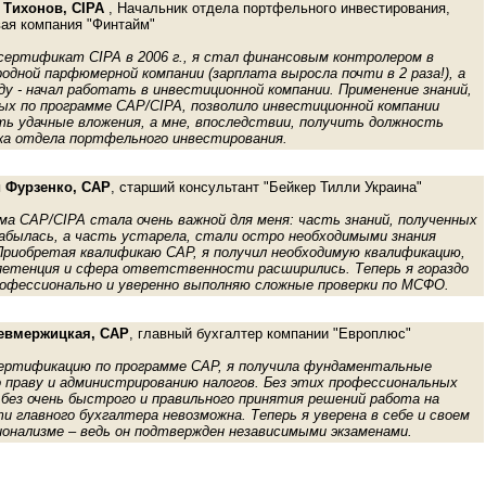
 Тихонов, CIPA
, Начальник отдела портфельного инвестирования,
ая компания "Финтайм"
сертификат CIPA в 2006 г., я стал финансовым контролером в
одной парфюмерной компании (зарплата выросла почти в 2 раза!), а
оду - начал работать в инвестиционной компании. Применение знаний,
ых по программе CAP/CIPA, позволило инвестиционной компании
ь удачные вложения, а мне, впоследствии, получить должность
ка отдела портфельного инвестирования.
 Фурзенко, CAP
, cтарший консультант "Бейкер Тилли Украина"
ма CAP/CIPA стала очень важной для меня: часть знаний, полученных
 забылась, а часть устарела, стали остро необходимыми знания
риобретая квалификаю CAP, я получил необходимую квалификацию,
петенция и сфера ответственности расширились. Теперь я гораздо
рофессионально и уверенно выполняю сложные проверки по МСФО.
евмержицкая, CAP
, главный бухгалтер компании "Европлюс"
ертификацию по программе CAP, я получила фундаментальные
о праву и администрированию налогов. Без этих профессиональных
 без очень быстрого и правильного принятия решений работа на
и главного бухгалтера невозможна. Теперь я уверена в себе и своем
онализме – ведь он подтвержден независимыми экзаменами.