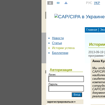
РУС
УKР
Главная
Экз
Новости
Статьи
Истории
Истории успеха
2013-09-19
Бюллетени
программе
Анна Ку
Мы отда
Авторизация
CAP/CIP
Логин:
наиболе
свидете
компете
Пароль:
сотрудн
САР/CIP
докумен
реализо
зарегистрироваться »