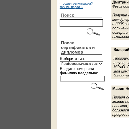
Дмитрий
что дает регистрация?
Финансов
забыли пароль?
Поиск
Получив 
междунар
в 2008 г
полученн
совершит
начальни
Поиск
сертификатов и
Валерий
дипломов
Програм
Выберите тип:
в вузе,
МСФО. П
Введите номер или
моя ком
фамилию владельца:
более п
Мария Н
Пройдя с
знания п
навыков,
должност
професси