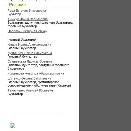
Резюме
Рева Евгения Викторовна
Бухгатер
Тимчук Ирина Васильевна
Бухгалтер, заступник головного бухгалтера,
головний бухгалтер
Пополой Виктория Сержиу
главный бухгалтер
Хмара Ирина Александровна
Главный бухгалтер
Лукъянчук Елена Васильевна
Головний бухгалтер
Сташевская Лариса Юрьевна
Головний бухгалтер, заступник головного
бухгалтера
Жургенова Альмира Абдулхамитовна
Шутенко Оксана Васильевна
Главный бухгалтер, бухгалтерское
сопровождение и обслуживание (Харьков)
Танасиенко Алексей Юрьевич
Бухгалтер