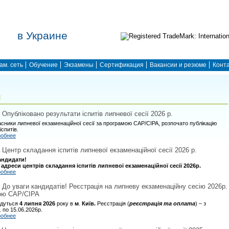
в Украине
ам. сеть
Обучение
Экзамены
Сертификация
Вакансии и резюме
Конт
и
| Опубліковано результати іспитів липневої сесії 2026 р.
сники липневої екзаменаційної сесії за програмою CAP/CIPA, розпочато публікацію
іспитів.
робнее
| Центр складання іспитів липневої екзаменаційної сесії 2026 р.
андидати!
 адреси центрів складання іспитів липневої екзаменаційної сесії 2026р.
робнее
| До уваги кандидатів! Реєстрація на липневу екзаменаційну сесію 2026р.
ою САР/CIPA
удуться
4 липня 2026
року в
м
.
Київ.
Реєстрація (
реєстрація та оплата
) – з
. по 15.06.2026р.
робнее