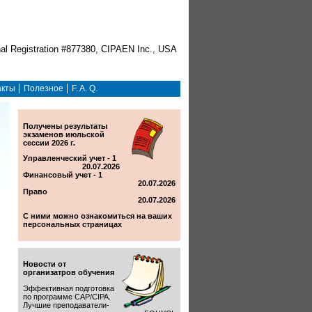
акты
Полезное
F. A. Q.
Получены результаты
экзаменов июльской
сессии 2026 г.
Управленческий учет - 1
20.07.2026
Финансовый учет - 1
20.07.2026
Право
20.07.2026
С ними можно ознакомиться на ваших
персональных страницах
Новости от
организатров обучения
Эффективная подготовка
по программе CAP/CIPA.
Лучшие преподаватели-