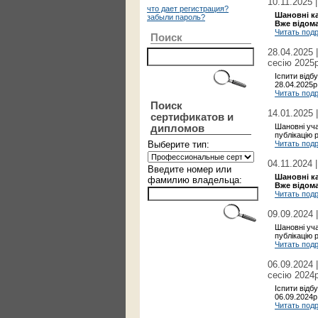
10.11.2025 
что дает регистрация?
Шановні к
забыли пароль?
Вже відома
Читать под
Поиск
28.04.2025 
сесію 2025
Іспити відб
28.04.2025р
Читать под
Поиск
14.01.2025 
сертификатов и
Шановні уча
дипломов
публікацію р
Выберите тип:
Читать под
04.11.2024 
Введите номер или
Шановні к
фамилию владельца:
Вже відома
Читать под
09.09.2024 
Шановні уча
публікацію р
Читать под
06.09.2024 
сесію 2024
Іспити відб
06.09.2024р.
Читать под