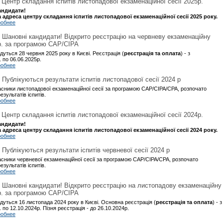
| Центр складання іспитів листопадової екзаменаційної сесії 2025р.
андидати!
 адреса центру складання іспитів листопадової екзаменаційної сесії 2025 року.
робнее
| Шановні кандидати! Відкрито реєстрацію на червневу екзаменаційну
р. за програмою САР/CIPA
удуться 28 червня 2025 року в Києві. Реєстрація (
реєстрація та оплата
) - з
. по 06.06.2025р.
робнее
| Публікуються результати іспитів листопадової сесії 2024 р
сники листопадової екзаменаційної сесії за програмою CAP/CIPA/CPA, розпочато
езультатів іспитів.
робнее
| Центр складання іспитів листопадової екзаменаційної сесії 2024р.
андидати!
 адреса центру складання іспитів листопадової екзаменаційної сесії 2024 року.
робнее
| Публікуються результати іспитів червневої сесії 2024 р
сники червневої екзаменаційної сесії за програмою CAP/CIPA/CPA, розпочато
езультатів іспитів.
робнее
| Шановні кандидати! Відкрито реєстрацію на листопадову екзаменаційну
р. за програмою САР/CIPA
удуться 16 листопада 2024 року в Києві. Основна реєстрація (
реєстрація та оплата
) - з
 по 12.10.2024р. Пізня реєстрація - до 26.10.2024р.
робнее