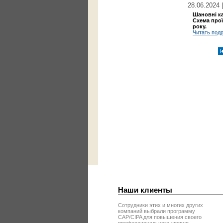
28.06.202
Шановні к
Схема прої
року.
Читать под
Наши клиенты
Сотрудники этих и многих других
компаний выбрали программу
CAP/CIPA для повышения своего