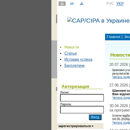
РУС
УKР
Главная
Экз
Новости
Статьи
Новост
Истории успеха
20.07.2026 
Бюллетени
Шановні уча
результатів 
Читать под
27.06.2026 
Авторизация
Шановні к
Логин:
Вже відомі
Читать под
Пароль:
30.04.2026 
за програм
Іспити відб
04.05.2026р
Читать под
зарегистрироваться »