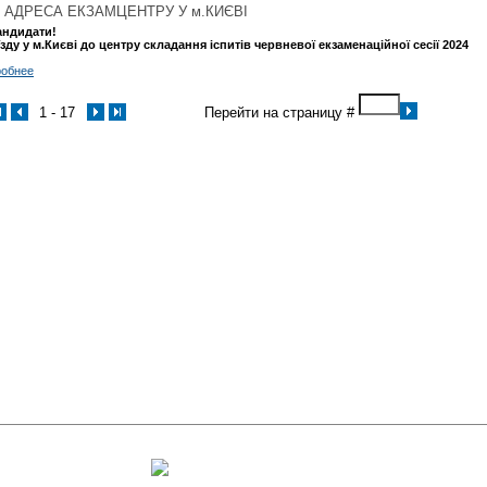
4 | АДРЕСА ЕКЗАМЦЕНТРУ У м.КИЄВІ
андидати!
зду у м.Києві до центру складання іспитів червневої екзаменаційної сесії 2024
робнее
1 - 17
Перейти на страницу #