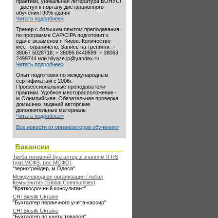
практики, уникальная литература БОНУС!
– доступ к порталу дистанционного
обучения! 90% сдачи!
Читать подробнее»
Тренер с большим опытом преподавания
по программе САР/СІРА подготовит к
сдаче экзаменов г. Киеве. Количество
мест ограничено. Запись на тренинги: +
38067 5028718; + 38095 8440599; + 38063
2499744 или bilyaze.lp@yandex.ru
Читать подробнее»
Опыт подготовки по международным
сертификатам с 2006г.
Профессиональные преподаватели-
практики. Удобное месторасположение -
м.Олимпийская. Обязательная проверка
домашних заданий,авторские
дополнительные материалы
Читать подробнее»
Все новости от организаторов обучения»
Вакансии
Треба головний бухгалтер зі знанням IFRS
(укр.МСФЗ, рос.МСФО)
"зернотрейдер, м.Одеса"
Международная организация Глобал
Комьюнитиз (Global Communities)
"Краткосрочный консультант"
CHI Biosilk Ukraine
"Бухгалтер первичного учета-кассир"
CHI Biosilk Ukraine
"Бухгалтер по учету товаров"