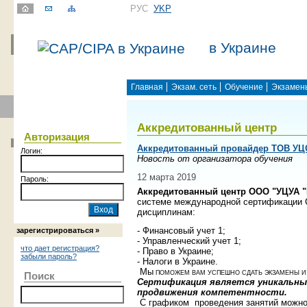
РУС
УKР
в Украине
Главная
Экзам. сеть
Обучение
Экзамен
Аккредитованный центр
Авторизация
Аккредитованный провайдер ТОВ УЦ
Логин:
Новость от организатора обучения
12 марта 2019
Пароль:
Аккредитованный центр ООО "УЦУА 
системе международной сертификации С
дисциплинам:
- Финансовый учет 1;
зарегистрироваться »
- Управленческий учет 1;
что дает регистрация?
- Право в Украине;
забыли пароль?
- Налоги в Украине.
Мы
ПОМОЖЕМ ВАМ УСПЕШНО СДАТЬ ЭКЗАМЕНЫ И
Поиск
Сертификация является уникальны
продвижения компетентности.
С графиком
проведения занятий можно